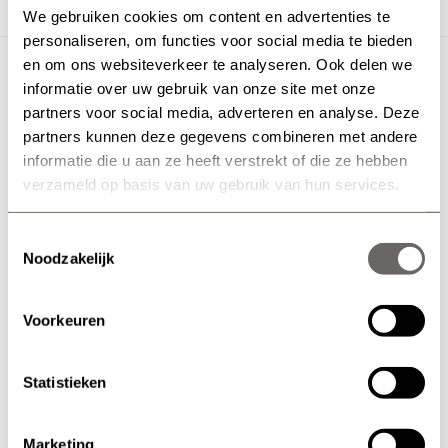
personeelsuitstapje of familiedag. Zeker in
We gebruiken cookies om content en advertenties te
combinatie met de verschillende workshops en leuke
personaliseren, om functies voor social media te bieden
animaties zijn de musea voor iedere doelgroep en
en om ons websiteverkeer te analyseren. Ook delen we
voor elke leeftijd aantrekkelijk om te ervaren, te
informatie over uw gebruik van onze site met onze
ontdekken en te doen.
partners voor social media, adverteren en analyse. Deze
partners kunnen deze gegevens combineren met andere
In De Museumfabriek of Rijksmuseum Twenthe
informatie die u aan ze heeft verstrekt of die ze hebben
verzameld op basis van uw gebruik van hun services.
De deuren zetten wij graag open voor uw medewerkers of
relaties, al dan niet met het hele gezin. Het programma kan
Toestemmingsselectie
op maat worden samengesteld inclusief presentaties,
Noodzakelijk
workshops, muziekoptredens en andere activiteiten zoals
een wandeling door de herbouwde wijk Roombeek.
Voorkeuren
Capaciteit:
• max. 1.000 personen
Statistieken
• prijs op aanvraag
Meer informatie: info@rijksmuseumtwenthe.nl of
Marketing