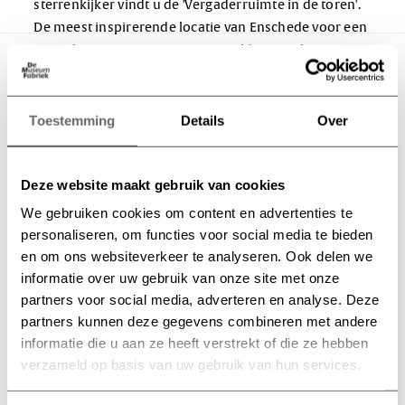
sterrenkijker vindt u de 'Vergaderruimte in de toren'.
De meest inspirerende locatie van Enschede voor een
vergadering op niveau! Met geweldig uitzicht op
Roombeek, Enschede en het Twentse land.
In De Museumfabriek
Toestemming
Details
Over
Capaciteit:
• Vergaderruimte: max 12 personen
Deze website maakt gebruik van cookies
• Huurprijs vanaf €350,00
We gebruiken cookies om content en advertenties te
personaliseren, om functies voor social media te bieden
en om ons websiteverkeer te analyseren. Ook delen we
Meer informatie: info@demuseumfabriek.nl
informatie over uw gebruik van onze site met onze
partners voor social media, adverteren en analyse. Deze
partners kunnen deze gegevens combineren met andere
informatie die u aan ze heeft verstrekt of die ze hebben
verzameld op basis van uw gebruik van hun services.