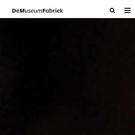
Bezoek ons
Nu in het museum
Over ons
Collecties
Tickets